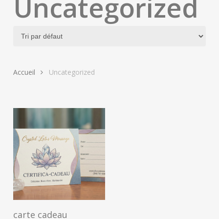
Uncategorized
Accueil
Uncategorized
Ce
Buy Now
carte cadeau
produit