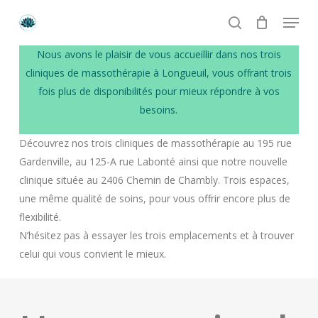
Skip
Menu
to
search
main
Numéro de téléphone
Nous avons le plaisir de vous accueillir dans nos trois
content
+1 514 513-4449
cliniques de massothérapie à Longueuil, vous offrant trois
fois plus de disponibilités pour mieux répondre à vos
Email
besoins.
crystal.lotus.massages@gmail.com
Découvrez nos trois cliniques de massothérapie au 195 rue
Gardenville, au 125-A rue Labonté ainsi que notre nouvelle
Heures d’ouverture
clinique située au 2406 Chemin de Chambly. Trois espaces,
Lundi à Vendredi: 9h à 21h
une même qualité de soins, pour vous offrir encore plus de
Samedi et Dimanche: 9h à 19h
flexibilité.
N’hésitez pas à essayer les trois emplacements et à trouver
celui qui vous convient le mieux.