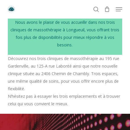
Skip
Menu
to
search
main
Numéro de téléphone
Nous avons le plaisir de vous accueillir dans nos trois
content
+1 514 513-4449
cliniques de massothérapie à Longueuil, vous offrant trois
fois plus de disponibilités pour mieux répondre à vos
Email
besoins.
crystal.lotus.massages@gmail.com
Découvrez nos trois cliniques de massothérapie au 195 rue
Gardenville, au 125-A rue Labonté ainsi que notre nouvelle
Heures d’ouverture
clinique située au 2406 Chemin de Chambly. Trois espaces,
Lundi à Vendredi: 9h à 21h
une même qualité de soins, pour vous offrir encore plus de
Samedi et Dimanche: 9h à 19h
flexibilité.
N’hésitez pas à essayer les trois emplacements et à trouver
celui qui vous convient le mieux.