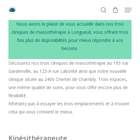
Skip
Menu
to
search
main
Numéro de téléphone
Nous avons le plaisir de vous accueillir dans nos trois
content
+1 514 513-4449
cliniques de massothérapie à Longueuil, vous offrant trois
fois plus de disponibilités pour mieux répondre à vos
Email
besoins.
crystal.lotus.massages@gmail.com
Découvrez nos trois cliniques de massothérapie au 195 rue
Gardenville, au 125-A rue Labonté ainsi que notre nouvelle
Heures d’ouverture
clinique située au 2406 Chemin de Chambly. Trois espaces,
Lundi à Vendredi: 9h à 21h
une même qualité de soins, pour vous offrir encore plus de
Samedi et Dimanche: 9h à 19h
flexibilité.
N’hésitez pas à essayer les trois emplacements et à trouver
celui qui vous convient le mieux.
Kinésithérapeute