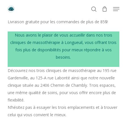
Skip
Menu
to
search
main
Livraison gratuite pour les commandes de plus de 85$!
content
Numéro de téléphone
Nous avons le plaisir de vous accueillir dans nos trois
+1 514 513-4449
cliniques de massothérapie à Longueuil, vous offrant trois
fois plus de disponibilités pour mieux répondre à vos
Email
besoins.
crystal.lotus.massages@gmail.com
Découvrez nos trois cliniques de massothérapie au 195 rue
Gardenville, au 125-A rue Labonté ainsi que notre nouvelle
Heures d’ouverture
clinique située au 2406 Chemin de Chambly. Trois espaces,
Lundi à Vendredi: 9h à 21h
une même qualité de soins, pour vous offrir encore plus de
Samedi et Dimanche: 9h à 19h
flexibilité.
N’hésitez pas à essayer les trois emplacements et à trouver
celui qui vous convient le mieux.