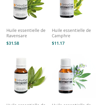
Ajouter Au Panier
Ajouter Au Panier
Huile essentielle de
Huile essentielle de
Ravensare
Camphre
$
31.58
$
11.17
Ce
Ajouter Au Panier
Choix Des Options