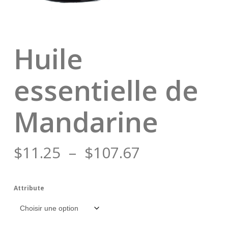
Huile
essentielle de
Mandarine
Plage
$
11.25
–
$
107.67
de
prix :
Attribute
$11.25
à