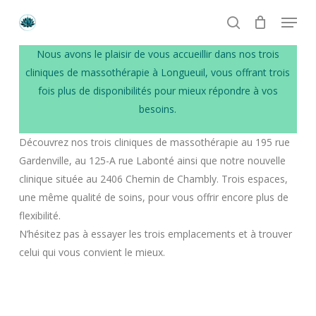
Skip
Menu
to
search
main
Numéro de téléphone
Nous avons le plaisir de vous accueillir dans nos trois
content
+1 514 513-4449
cliniques de massothérapie à Longueuil, vous offrant trois
fois plus de disponibilités pour mieux répondre à vos
Email
besoins.
crystal.lotus.massages@gmail.com
Découvrez nos trois cliniques de massothérapie au 195 rue
Gardenville, au 125-A rue Labonté ainsi que notre nouvelle
Heures d’ouverture
clinique située au 2406 Chemin de Chambly. Trois espaces,
Lundi à Vendredi: 9h à 21h
une même qualité de soins, pour vous offrir encore plus de
Samedi et Dimanche: 9h à 19h
flexibilité.
N’hésitez pas à essayer les trois emplacements et à trouver
celui qui vous convient le mieux.