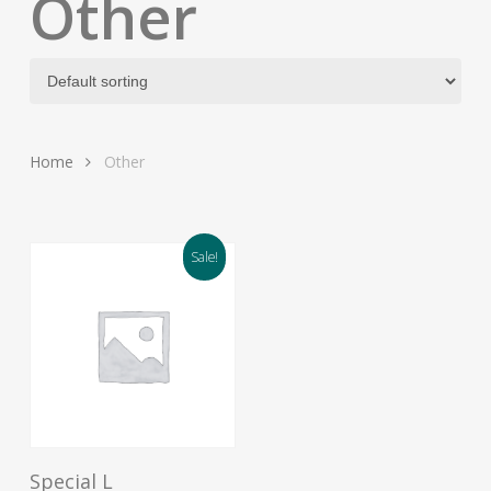
Other
Home
Other
Sale!
This
Select Options
Special L
product