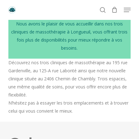
Skip
Menu
to
search
main
Numéro de téléphone
Nous avons le plaisir de vous accueillir dans nos trois
content
+1 514 513-4449
cliniques de massothérapie à Longueuil, vous offrant trois
fois plus de disponibilités pour mieux répondre à vos
Email
besoins.
crystal.lotus.massages@gmail.com
Découvrez nos trois cliniques de massothérapie au 195 rue
Gardenville, au 125-A rue Labonté ainsi que notre nouvelle
Heures d’ouverture
clinique située au 2406 Chemin de Chambly. Trois espaces,
Lundi à Vendredi: 9h à 21h
une même qualité de soins, pour vous offrir encore plus de
Samedi et Dimanche: 9h à 19h
flexibilité.
N’hésitez pas à essayer les trois emplacements et à trouver
celui qui vous convient le mieux.