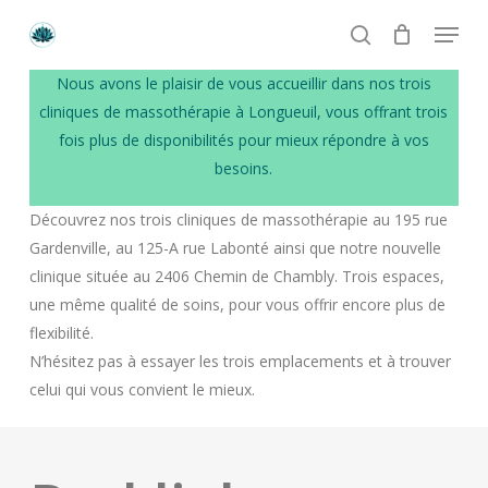
Skip
Menu
to
search
main
Numéro de téléphone
Nous avons le plaisir de vous accueillir dans nos trois
content
+1 514 513-4449
cliniques de massothérapie à Longueuil, vous offrant trois
fois plus de disponibilités pour mieux répondre à vos
Email
besoins.
crystal.lotus.massages@gmail.com
Découvrez nos trois cliniques de massothérapie au 195 rue
Gardenville, au 125-A rue Labonté ainsi que notre nouvelle
Heures d’ouverture
clinique située au 2406 Chemin de Chambly. Trois espaces,
Lundi à Vendredi: 9h à 21h
une même qualité de soins, pour vous offrir encore plus de
Samedi et Dimanche: 9h à 19h
flexibilité.
N’hésitez pas à essayer les trois emplacements et à trouver
celui qui vous convient le mieux.